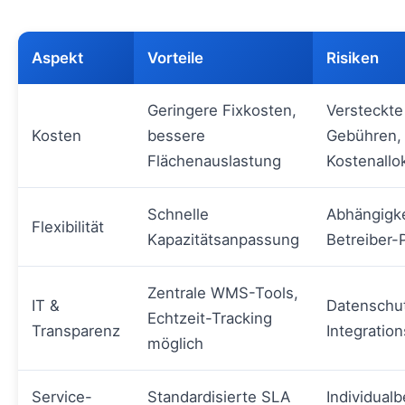
Aspekt
Vorteile
Risiken
Geringere Fixkosten,
Versteckte
Kosten
bessere
Gebühren,
Flächenauslastung
Kostenallo
Schnelle
Abhängigke
Flexibilität
Kapazitätsanpassung
Betreiber-
Zentrale WMS-Tools,
IT &
Datenschu
Echtzeit-Tracking
Transparenz
Integratio
möglich
Service-
Standardisierte SLA
Individual