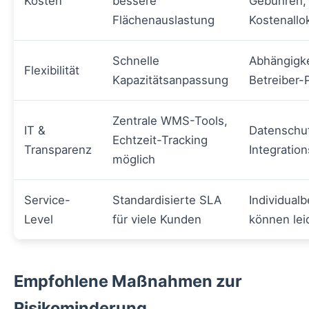
Kosten
bessere
Gebühren,
Flächenauslastung
Kostenallo
Schnelle
Abhängigke
Flexibilität
Kapazitätsanpassung
Betreiber-
Zentrale WMS-Tools,
IT &
Datenschu
Echtzeit-Tracking
Transparenz
Integratio
möglich
Service-
Standardisierte SLA
Individual
Level
für viele Kunden
können lei
Empfohlene Maßnahmen zur
Risikominderung