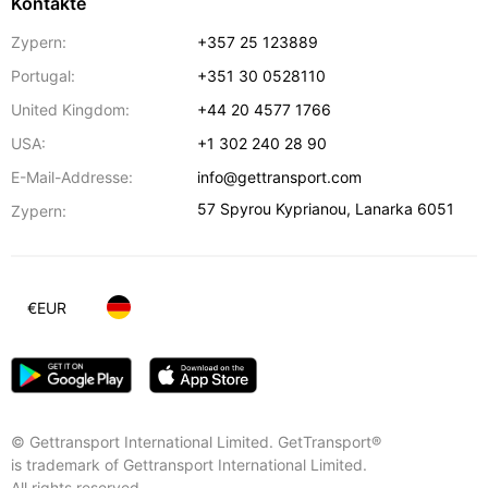
Kontakte
Zypern:
+357 25 123889
Portugal:
+351 30 0528110
United Kingdom:
+44 20 4577 1766
USA:
+1 302 240 28 90
E-Mail-Addresse:
info@gettransport.com
57 Spyrou Kyprianou
,
Lanarka
6051
Zypern:
€
EUR
© Gettransport International Limited. GetTransport®
is trademark of Gettransport International Limited.
All rights reserved.