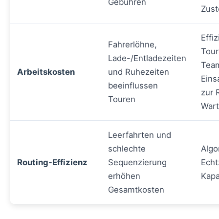
Gebühren
Zust
Effi
Fahrerlöhne,
Tour
Lade-/Entladezeiten
Team
Arbeitskosten
und Ruhezeiten
Eins
beeinflussen
zur 
Touren
Wart
Leerfahrten und
schlechte
Algo
Routing-Effizienz
Sequenzierung
Echt
erhöhen
Kapa
Gesamtkosten