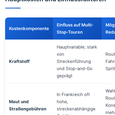
Einfluss auf Multi-
Mögl
Kostenkomponente
Stop-Touren
Redu
Hauptvariable; stark
von
Rout
Kraftstoff
Streckenführung
Fahr
und Stop-and-Go
Spri
geprägt
Wahl
In Frankreich oft
Rout
Maut und
hohe,
Kons
Straßengebühren
streckenabhängige
mehr