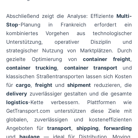
Abschließend zeigt die Analyse: Effiziente
Multi-
Stop
-Planung in Frankreich erfordert ein
kombiniertes Vorgehen aus technologischer
Unterstützung, operativer Disziplin und
strategischer Nutzung von Marktplätzen. Durch
gezielte Optimierung von
container freight
,
container trucking
,
container transport
und
klassischen Straßentransporten lassen sich Kosten
für
cargo
,
freight
und
shipment
reduzieren, die
delivery
zuverlässiger gestalten und die gesamte
logistics
-Kette verbessern. Plattformen wie
GetTransport.com unterstützen diese Ziele mit
globalen, zuverlässigen und kosteneffizienten
Angeboten für
transport
,
shipping
,
forwarding
und
haulage
— ideal für Distribution, Moving,