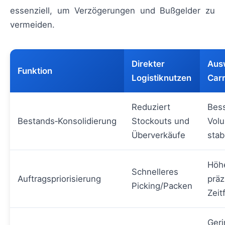
essenziell, um Verzögerungen und Bußgelder zu
vermeiden.
Direkter
Aus
Funktion
Logistiknutzen
Carr
Reduziert
Bes
Bestands‑Konsolidierung
Stockouts und
Vol
Überverkäufe
stab
Höhe
Schnelleres
Auftragspriorisierung
präz
Picking/Packen
Zeit
Geri