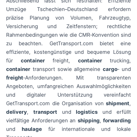
Abschließend lässt sich festhalten: Effiziente
Umzüge Tschechien–Deutschland erfordern
präzise Planung von Volumen, Fahrzeugtyp,
Versicherung und Zeitfenstern; rechtliche
Rahmenbedingungen wie die CMR‑Konvention sind
zu beachten. GetTransport.com bietet eine
effiziente, kostengünstige und bequeme Lösung
für
container
freight,
container
trucking,
container
transport sowie allgemeine
cargo
‑ und
freight
‑Anforderungen. Mit transparenten
Angeboten, umfangreichen Auswahlmöglichkeiten
und digitaler Unterstützung vereinfacht
GetTransport.com die Organisation von
shipment
,
delivery
,
transport
und
logistics
und erfüllt
vielfältige Anforderungen an
shipping
,
forwarding
und
haulage
für internationale und lokale