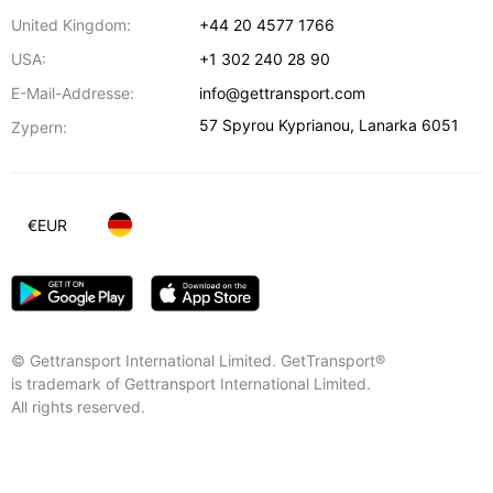
United Kingdom:
+44 20 4577 1766
USA:
+1 302 240 28 90
E-Mail-Addresse:
info@gettransport.com
57 Spyrou Kyprianou
,
Lanarka
6051
Zypern:
€
EUR
© Gettransport International Limited. GetTransport®
is trademark of Gettransport International Limited.
All rights reserved.