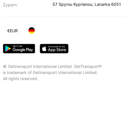
57 Spyrou Kyprianou
,
Lanarka
6051
Zypern:
€
EUR
© Gettransport International Limited. GetTransport®
is trademark of Gettransport International Limited.
All rights reserved.