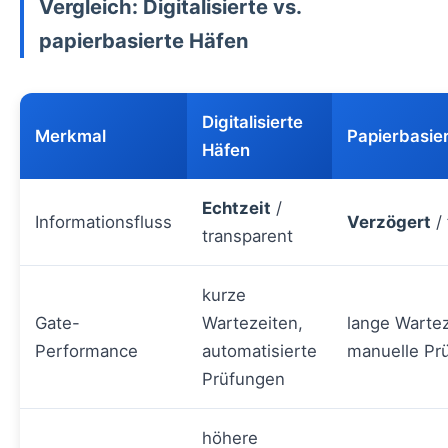
Vergleich: Digitalisierte vs.
papierbasierte Häfen
Digitalisierte
Merkmal
Papierbasie
Häfen
Echtzeit
/
Informationsfluss
Verzögert
/ 
transparent
kurze
Gate-
Wartezeiten,
lange Wartez
Performance
automatisierte
manuelle Pr
Prüfungen
höhere