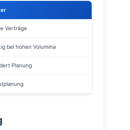
ger
re Verträge
tig bei hohen Volumina
rdert Planung
stplanung
g