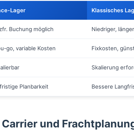
ace-Lager
Klassisches La
zfr. Buchung möglich
Niedriger, länge
u-go, variable Kosten
Fixkosten, güns
alierbar
Skalierung erfo
ristige Planbarkeit
Bessere Langfri
Carrier und Frachtplanun