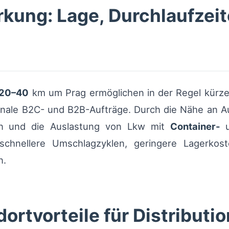
rkung: Lage, Durchlaufzei
20–40
km um Prag ermöglichen in der Regel kürze
onale B2C- und B2B-Aufträge. Durch die Nähe an A
ren und die Auslastung von Lkw mit
Container-
u
 schnellere Umschlagzyklen, geringere Lagerko
n.
ortvorteile für Distributi