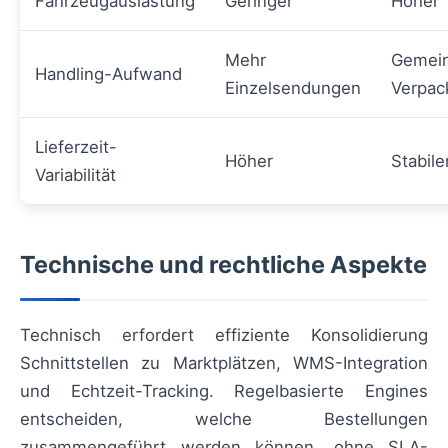
Fahrzeugauslastung
Geringer
Höher
Mehr
Gemei
Handling-Aufwand
Einzelsendungen
Verpac
Lieferzeit-
Höher
Stabile
Variabilität
Technische und rechtliche Aspekte
Technisch erfordert effiziente Konsolidierung
Schnittstellen zu Marktplätzen, WMS-Integration
und Echtzeit-Tracking. Regelbasierte Engines
entscheiden, welche Bestellungen
zusammengeführt werden können, ohne SLA-