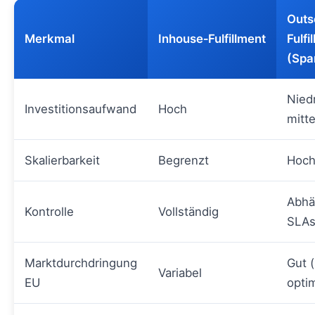
Outs
Merkmal
Inhouse‑Fulfillment
Fulfi
(Spa
Niedr
Investitionsaufwand
Hoch
mitte
Skalierbarkeit
Begrenzt
Hoc
Abhä
Kontrolle
Vollständig
SLA
Marktdurchdringung
Gut (
Variabel
EU
optim