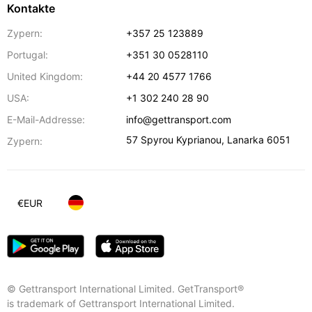
Kontakte
Zypern:
+357 25 123889
Portugal:
+351 30 0528110
United Kingdom:
+44 20 4577 1766
USA:
+1 302 240 28 90
E-Mail-Addresse:
info@gettransport.com
57 Spyrou Kyprianou
,
Lanarka
6051
Zypern:
€
EUR
© Gettransport International Limited. GetTransport®
is trademark of Gettransport International Limited.