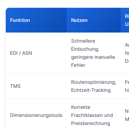
R
Funktion
Nutzen
U
Schnellere
A
Einbuchung,
EDI / ASN
f
geringere manuelle
D
Fehler
Routenoptimierung,
F
TMS
Echtzeit‑Tracking
h
Korrekte
N
Dimensionierungstools
Frachtklassen und
M
Preisberechnung