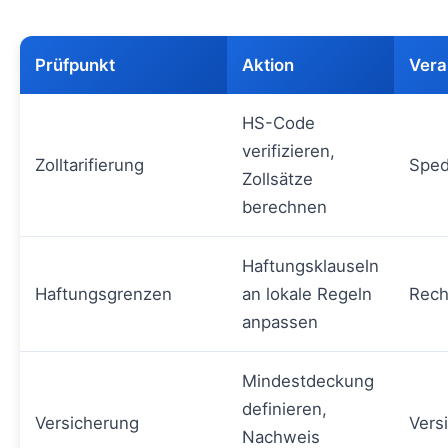
Prüfpunkt
Aktion
Vera
HS-Code
verifizieren,
Zolltarifierung
Sped
Zollsätze
berechnen
Haftungsklauseln
Haftungsgrenzen
an lokale Regeln
Rech
anpassen
Mindestdeckung
definieren,
Versicherung
Vers
Nachweis