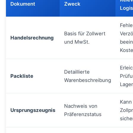
Dokument
Zweck
Logis
Fehle
Basis für Zollwert
Verz
Handelsrechnung
und MwSt.
beein
Koste
Erlei
Detaillierte
Packliste
Prüf
Warenbeschreibung
Lage
Kann
Nachweis von
Ursprungszeugnis
Zollp
Präferenzstatus
siche