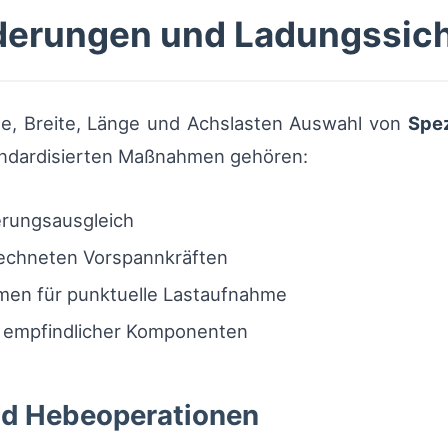
derungen und Ladungssic
, Breite, Länge und Achslasten Auswahl von
Spez
andardisierten Maßnahmen gehören:
erungsausgleich
echneten Vorspannkräften
men für punktuelle Lastaufnahme
g empfindlicher Komponenten
d Hebeoperationen