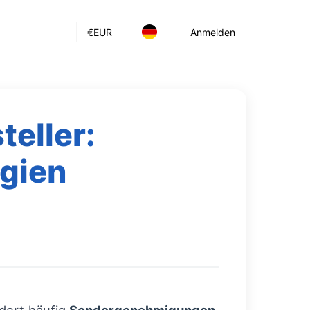
€
EUR
Anmelden
teller:
lgien