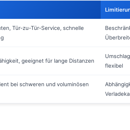
Limitieru
uten, Tür-zu-Tür-Service, schnelle
Beschrän
ng
Überbreit
Umschlag 
higkeit, geeignet für lange Distanzen
flexibel
ient bei schweren und voluminösen
Abhängigk
Verladeka