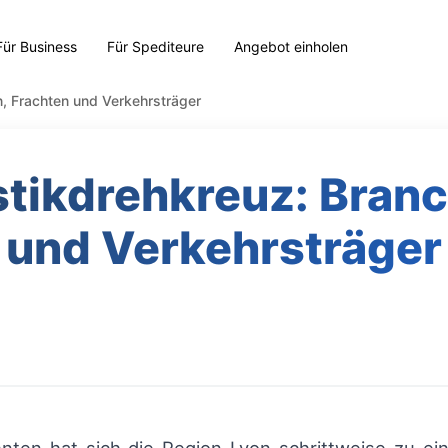
Für Business
Für Spediteure
Angebot einholen
n, Frachten und Verkehrsträger
stikdrehkreuz: Bran
und Verkehrsträger