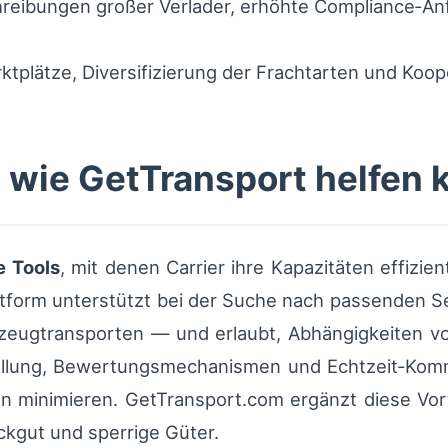
hreibungen großer Verlader, erhöhte Compliance‑An
rktplätze, Diversifizierung der Frachtarten und Koop
m wie GetTransport helfen 
e Tools
, mit denen Carrier ihre Kapazitäten effizie
lattform unterstützt bei der Suche nach passende
hrzeugtransporten — und erlaubt, Abhängigkeiten v
llung, Bewertungsmechanismen und Echtzeit‑Komm
 minimieren. GetTransport.com ergänzt diese Vorte
ckgut und sperrige Güter.