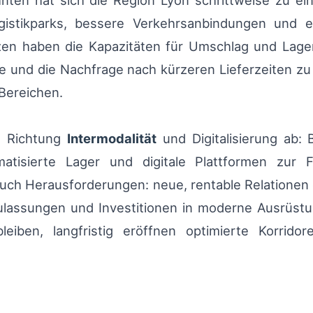
hnten hat sich die Region Lyon schrittweise zu ei
gistikparks, bessere Verkehrsanbindungen und e
en haben die Kapazitäten für Umschlag und Lagerun
 und die Nachfrage nach kürzeren Lieferzeiten zu
 Bereichen.
in Richtung
Intermodalität
und Digitalisierung ab: 
atisierte Lager und digitale Plattformen zur Fr
uch Herausforderungen: neue, rentable Relationen e
 Zulassungen und Investitionen in moderne Ausrüst
leiben, langfristig eröffnen optimierte Korrido