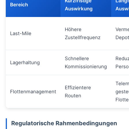
Kurzfristige
Langf
Bereich
Auswirkung
Ausw
Höhere
Verme
Last-Mile
Zustellfrequenz
Depo
Schnellere
Reduz
Lagerhaltung
Kommissionierung
Perso
Telem
Effizientere
Flottenmanagement
geste
Routen
Flott
Regulatorische Rahmenbedingungen