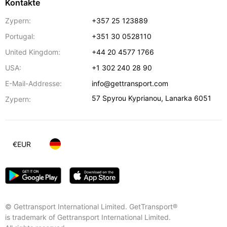
Kontakte
Zypern:
+357 25 123889
Portugal:
+351 30 0528110
United Kingdom:
+44 20 4577 1766
USA:
+1 302 240 28 90
E-Mail-Addresse:
info@gettransport.com
57 Spyrou Kyprianou
,
Lanarka
6051
Zypern:
€
EUR
© Gettransport International Limited. GetTransport®
is trademark of Gettransport International Limited.