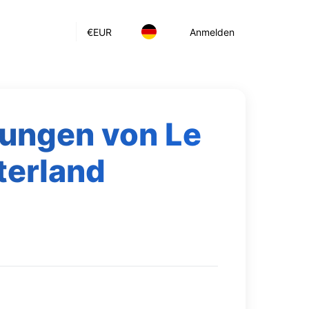
€
EUR
Anmelden
dungen von Le
terland