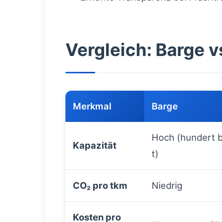
Vergleich: Barge v
Merkmal
Barge
Hoch (hundert b
Kapazität
t)
CO₂ pro tkm
Niedrig
Kosten pro