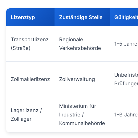
Lizenztyp
Zuständige Stelle
Gültigkei
Transportlizenz
Regionale
1–5 Jahre
(Straße)
Verkehrsbehörde
Unbefrist
Zollmaklerlizenz
Zollverwaltung
Prüfunge
Ministerium für
Lagerlizenz /
Industrie /
1–3 Jahre
Zolllager
Kommunalbehörde