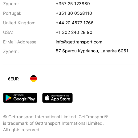
Zypern:
+357 25 123889
Portugal:
+351 30 0528110
United Kingdom:
+44 20 4577 1766
USA:
+1 302 240 28 90
E-Mail-Addresse:
info@gettransport.com
57 Spyrou Kyprianou
,
Lanarka
6051
Zypern:
€
EUR
© Gettransport International Limited. GetTransport®
is trademark of Gettransport International Limited.
All rights reserved.