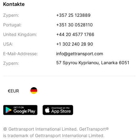
Kontakte
Zypern:
+357 25 123889
Portugal:
+351 30 0528110
United Kingdom:
+44 20 4577 1766
USA:
+1 302 240 28 90
E-Mail-Addresse:
info@gettransport.com
57 Spyrou Kyprianou
,
Lanarka
6051
Zypern:
€
EUR
© Gettransport International Limited. GetTransport®
is trademark of Gettransport International Limited.