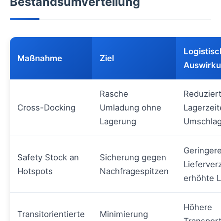
Bestandsumverteilung
Logistis
Maßnahme
Ziel
Auswirk
Rasche
Reduzier
Cross-Docking
Umladung ohne
Lagerzeit
Lagerung
Umschlag
Geringer
Safety Stock an
Sicherung gegen
Lieferve
Hotspots
Nachfragespitzen
erhöhte 
Höhere
Transitorientierte
Minimierung