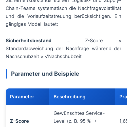
Sicherheitsbestands sollten Logistik- und Supply-
Chain-Teams systematisch die Nachfragevolatilität
und die Vorlaufzeitstreuung berücksichtigen. Ein
gängiges Modell lautet:
Sicherheitsbestand
= Z-Score ×
Standardabweichung der Nachfrage während der
Nachschubzeit × √Nachschubzeit
Parameter und Beispiele
Parameter
Beschreibung
Pra
Gewünschtes Service-
Z-Score
Level (z. B. 95 % →
1,6