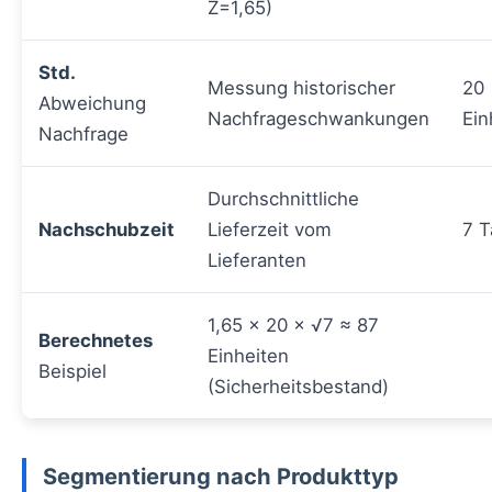
Z=1,65)
Std.
Messung historischer
20
Abweichung
Nachfrageschwankungen
Ein
Nachfrage
Durchschnittliche
Nachschubzeit
Lieferzeit vom
7 T
Lieferanten
1,65 × 20 × √7 ≈ 87
Berechnetes
Einheiten
Beispiel
(Sicherheitsbestand)
Segmentierung nach Produkttyp