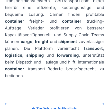
Transportdienstleistern. GetTransport.com bietet
hierfür eine effiziente, kostengünstige und
bequeme Lösung: Carrier finden profitable
container
freight- und
container
trucking-
Aufträge, Verlader profitieren von besserer
Kapazitätsverfügbarkeit, und Supply-Chain-Teams
können
cargo
,
freight
und
shipment
zuverlässiger
planen. Die Plattform vereinfacht
transport
,
logistics
,
shipping
und
forwarding
, unterstützt
beim Dispatch und Haulage und hilft, internationale
container
transport-Bedarfe bedarfsgerecht zu
bedienen.
← Zurück zur Artikelliste