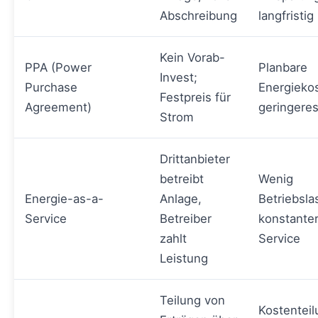
Abschreibung
langfristig
Kein Vorab-
PPA (Power
Planbare
Invest;
Purchase
Energieko
Festpreis für
Agreement)
geringeres
Strom
Drittanbieter
betreibt
Wenig
Energie-as-a-
Anlage,
Betriebslas
Service
Betreiber
konstante
zahlt
Service
Leistung
Teilung von
Kostentei