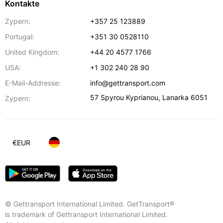
Kontakte
Zypern:
+357 25 123889
Portugal:
+351 30 0528110
United Kingdom:
+44 20 4577 1766
USA:
+1 302 240 28 90
E-Mail-Addresse:
info@gettransport.com
57 Spyrou Kyprianou
,
Lanarka
6051
Zypern:
€
EUR
© Gettransport International Limited. GetTransport®
is trademark of Gettransport International Limited.