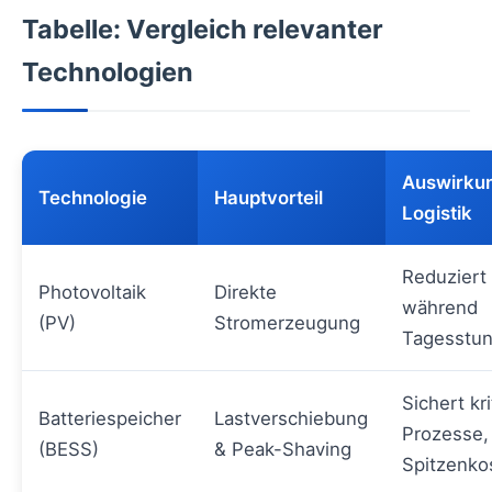
Tabelle: Vergleich relevanter
Technologien
Auswirkun
Technologie
Hauptvorteil
Logistik
Reduziert
Photovoltaik
Direkte
während
(PV)
Stromerzeugung
Tagesstu
Sichert kr
Batteriespeicher
Lastverschiebung
Prozesse,
(BESS)
& Peak-Shaving
Spitzenko