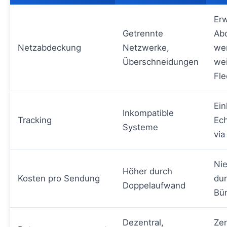
Erw
Getrennte
Ab
Netzabdeckung
Netzwerke,
we
Überschneidungen
we
Fl
Ein
Inkompatible
Tracking
Ech
Systeme
via
Nie
Höher durch
Kosten pro Sendung
du
Doppelaufwand
Bü
Dezentral,
Zen