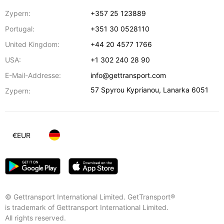
Zypern:
+357 25 123889
Portugal:
+351 30 0528110
United Kingdom:
+44 20 4577 1766
USA:
+1 302 240 28 90
E-Mail-Addresse:
info@gettransport.com
57 Spyrou Kyprianou
,
Lanarka
6051
Zypern:
€
EUR
© Gettransport International Limited. GetTransport®
is trademark of Gettransport International Limited.
All rights reserved.