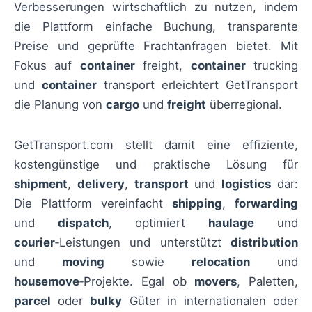
Verbesserungen wirtschaftlich zu nutzen, indem
die Plattform einfache Buchung, transparente
Preise und geprüfte Frachtanfragen bietet. Mit
Fokus auf
container
freight,
container
trucking
und
container
transport erleichtert GetTransport
die Planung von
cargo
und
freight
überregional.
GetTransport.com stellt damit eine effiziente,
kostengünstige und praktische Lösung für
shipment
,
delivery
,
transport
und
logistics
dar:
Die Plattform vereinfacht
shipping
,
forwarding
und
dispatch
, optimiert
haulage
und
courier
‑Leistungen und unterstützt
distribution
und
moving
sowie
relocation
und
housemove
‑Projekte. Egal ob
movers
, Paletten,
parcel
oder
bulky
Güter in internationalen oder