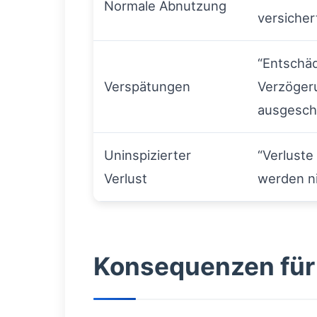
Normale Abnutzung
versichert
“Entschä
Verspätungen
Verzöger
ausgesch
Uninspizierter
“Verluste
Verlust
werden ni
Konsequenzen für 