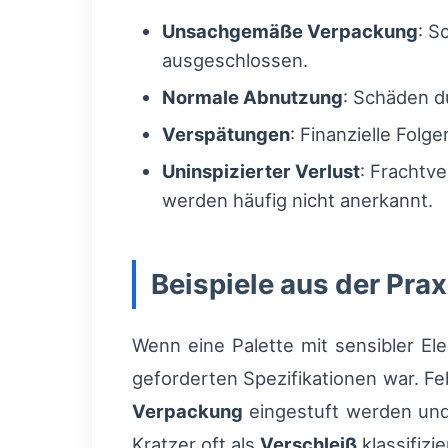
Unsachgemäße Verpackung
: S
ausgeschlossen.
Normale Abnutzung
: Schäden d
Verspätungen
: Finanzielle Folg
Uninspizierter Verlust
: Frachtv
werden häufig nicht anerkannt.
Beispiele aus der Prax
Wenn eine Palette mit sensibler Ele
geforderten Spezifikationen war. Fe
Verpackung
eingestuft werden un
Kratzer oft als
Verschleiß
klassifizie