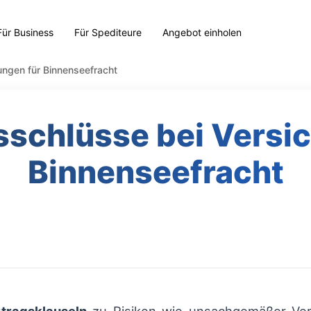
Für Business
Für Spediteure
Angebot einholen
ungen für Binnenseefracht
schlüsse bei Versi
Binnenseefracht