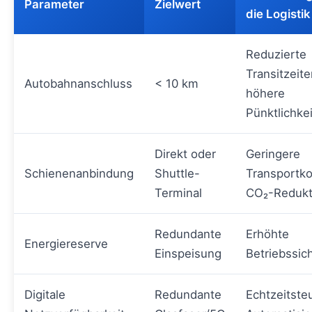
Parameter
Zielwert
die Logistik
Reduzierte
Transitzeite
Autobahnanschluss
< 10 km
höhere
Pünktlichkei
Direkt oder
Geringere
Schienenanbindung
Shuttle-
Transportko
Terminal
CO₂-Redukt
Redundante
Erhöhte
Energiereserve
Einspeisung
Betriebssic
Digitale
Redundante
Echtzeitste