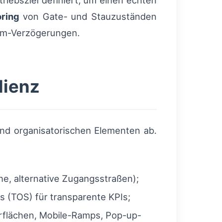
riebsziel definiert, um einen echten
oring
von Gate- und Stauzuständen
eam-Verzögerungen.
lienz
und organisatorischen Elementen ab.
ne, alternative Zugangsstraßen);
 (TOS) für transparente KPIs;
erflächen, Mobile-Ramps, Pop-up-