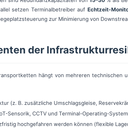
fen sind Redundanzkapazitäten von
15–30
% als Bet
allel setzen Terminalbetreiber auf
Echtzeit-Monit
 Liegeplatzsteuerung zur Minimierung von Downstr
ten der Infrastrukturresi
 Transportketten hängt von mehreren technischen 
ktur (z. B. zusätzliche Umschlagsgleise, Reservekrä
IoT-Sensorik, CCTV und Terminal-Operating-Systems
zfristig hochgefahren werden können (flexible Lag