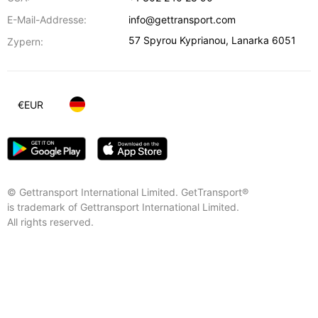
E-Mail-Addresse:
info@gettransport.com
57 Spyrou Kyprianou
,
Lanarka
6051
Zypern:
€
EUR
© Gettransport International Limited. GetTransport®
is trademark of Gettransport International Limited.
All rights reserved.