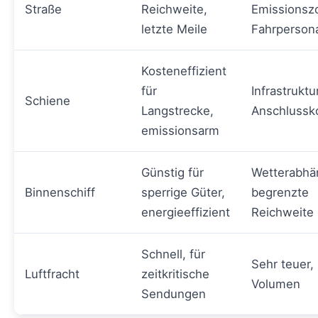
Straße
Reichweite,
Emissionsz
letzte Meile
Fahrpersona
Kosteneffizient
für
Infrastruktu
Schiene
Langstrecke,
Anschlussk
emissionsarm
Günstig für
Wetterabhän
Binnenschiff
sperrige Güter,
begrenzte
energieeffizient
Reichweite
Schnell, für
Sehr teuer, 
Luftfracht
zeitkritische
Volumen
Sendungen