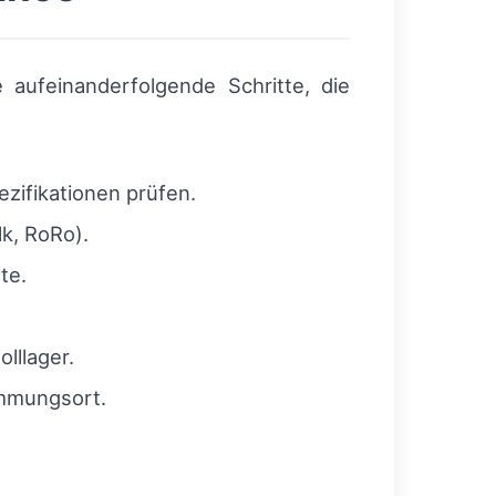
 aufeinanderfolgende Schritte, die
zifikationen prüfen.
k, RoRo).
te.
lllager.
immungsort.