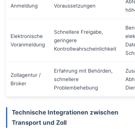
Abf
Anmeldung
Voraussetzungen
höh
Ben
Schnellere Freigabe,
Elektronische
ele
geringere
Voranmeldung
Dat
Kontrollwahrscheinlichkeit
Schn
Erfahrung mit Behörden,
Zus
Zollagentur /
schnellere
Abh
Broker
Problembehebung
Dien
Technische Integrationen zwischen
Transport und Zoll