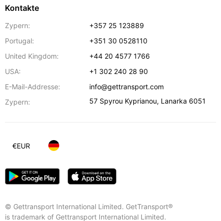
Kontakte
Zypern:
+357 25 123889
Portugal:
+351 30 0528110
United Kingdom:
+44 20 4577 1766
USA:
+1 302 240 28 90
E-Mail-Addresse:
info@gettransport.com
57 Spyrou Kyprianou
,
Lanarka
6051
Zypern:
€
EUR
© Gettransport International Limited. GetTransport®
is trademark of Gettransport International Limited.