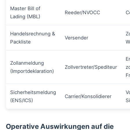
Master Bill of
Reeder/NVOCC
C
Lading (MBL)
Handelsrechnung &
Z
Versender
Packliste
W
E
Zollanmeldung
Zollvertreter/Spediteur
zo
(Importdeklaration)
F
Sicherheitsmeldung
V
Carrier/Konsolidierer
(ENS/ICS)
S
Operative Auswirkungen auf die