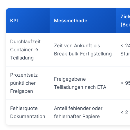
Ziel
KPI
Messmethode
(Bei
Durchlaufzeit
Zeit von Ankunft bis
< 2
Container →
Break‑bulk‑Fertigstellung
Stu
Teilladung
Prozentsatz
Freigegebene
pünktlicher
> 9
Teilladungen nach ETA
Freigaben
Fehlerquote
Anteil fehlender oder
< 2
Dokumentation
fehlerhafter Papiere