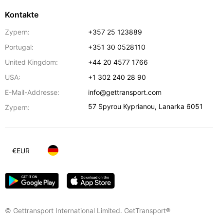
Kontakte
Zypern:
+357 25 123889
Portugal:
+351 30 0528110
United Kingdom:
+44 20 4577 1766
USA:
+1 302 240 28 90
E-Mail-Addresse:
info@gettransport.com
57 Spyrou Kyprianou
,
Lanarka
6051
Zypern:
€
EUR
© Gettransport International Limited. GetTransport®