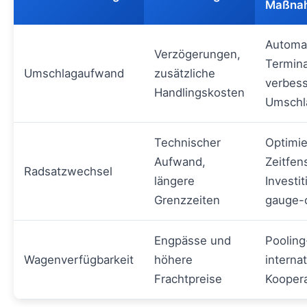
Maßna
Automat
Verzögerungen,
Termina
Umschlagaufwand
zusätzliche
verbes
Handlingskosten
Umschl
Technischer
Optimie
Aufwand,
Zeitfens
Radsatzwechsel
längere
Investit
Grenzzeiten
gauge-
Engpässe und
Pooling
Wagenverfügbarkeit
höhere
interna
Frachtpreise
Kooper