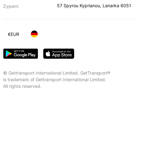
57 Spyrou Kyprianou
,
Lanarka
6051
Zypern:
€
EUR
© Gettransport International Limited. GetTransport®
is trademark of Gettransport International Limited.
All rights reserved.