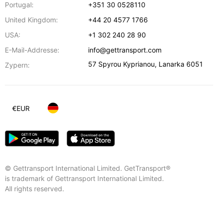
Portugal:
+351 30 0528110
United Kingdom:
+44 20 4577 1766
USA:
+1 302 240 28 90
E-Mail-Addresse:
info@gettransport.com
57 Spyrou Kyprianou
,
Lanarka
6051
Zypern:
€
EUR
© Gettransport International Limited. GetTransport®
is trademark of Gettransport International Limited.
All rights reserved.