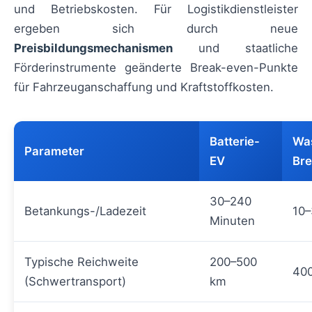
und Betriebskosten. Für Logistikdienstleister
ergeben sich durch neue
Preisbildungsmechanismen
und staatliche
Förderinstrumente geänderte Break-even-Punkte
für Fahrzeuganschaffung und Kraftstoffkosten.
Batterie-
Was
Parameter
EV
Bre
30–240
Betankungs-/Ladezeit
10–
Minuten
Typische Reichweite
200–500
40
(Schwertransport)
km