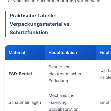
Statistische Stichprobenprüfung vor Versand
Praktische Tabelle:
Verpackungsmaterial vs.
Schutzfunktion
Material
Hauptfunktion
Empfo
Schutz vor
ICs, L
ESD-Beutel
elektrostatischer
Halble
Entladung
Mechanische
Schaumeinlagen
Fixierung,
Empfi
Stoßabsorption