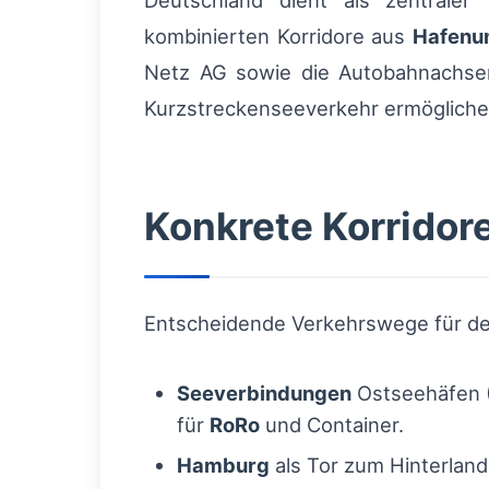
Deutschland dient als zentraler
kombinierten Korridore aus
Hafenu
Netz AG sowie die Autobahnachs
Kurzstreckenseeverkehr ermögliche
Konkrete Korridore
Entscheidende Verkehrswege für d
Seeverbindungen
Ostseehäfen (
für
RoRo
und Container.
Hamburg
als Tor zum Hinterlan