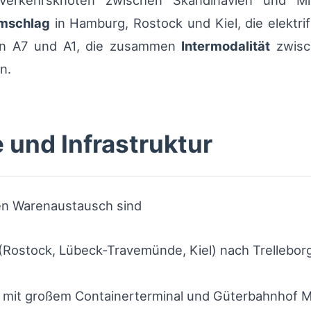
 Verkehrsknoten zwischen Skandinavien und Mi
mschlag
in Hamburg, Rostock und Kiel, die elektri
en A7 und A1, die zusammen
Intermodalität
zwisc
n.
 und Infrastruktur
en Warenaustausch sind
Rostock, Lübeck-Travemünde, Kiel) nach Trelleborg
d mit großem Containerterminal und Güterbahnhof 