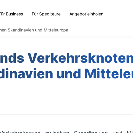
Für Business
Für Spediteure
Angebot einholen
hen Skandinavien und Mitteleuropa
nds Verkehrsknote
inavien und Mittel