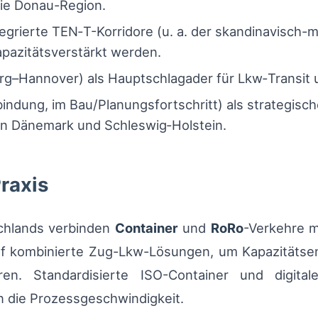
die Donau-Region.
egrierte TEN‑T-Korridore (u. a. der skandinavisch-m
kapazitätsverstärkt werden.
rg–Hannover) als Hauptschlagader für Lkw‑Transit 
indung, im Bau/Planungsfortschritt) als strategis
en Dänemark und Schleswig‑Holstein.
Praxis
chlands verbinden
Container
und
RoRo
-Verkehre m
auf kombinierte Zug-Lkw-Lösungen, um Kapazitäts
n. Standardisierte ISO-Container und digitale 
n die Prozessgeschwindigkeit.