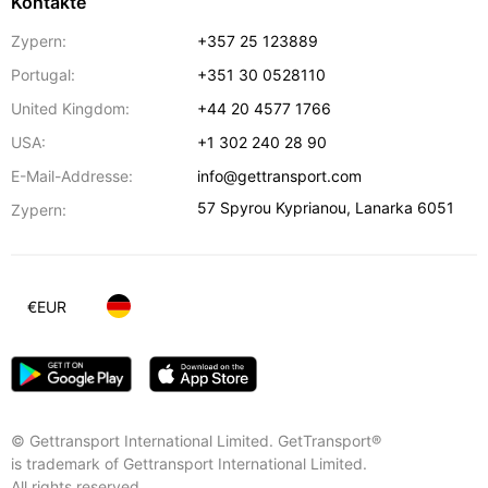
Kontakte
Zypern:
+357 25 123889
Portugal:
+351 30 0528110
United Kingdom:
+44 20 4577 1766
USA:
+1 302 240 28 90
E-Mail-Addresse:
info@gettransport.com
57 Spyrou Kyprianou
,
Lanarka
6051
Zypern:
€
EUR
© Gettransport International Limited. GetTransport®
is trademark of Gettransport International Limited.
All rights reserved.