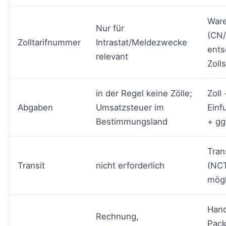
Ware
Nur für
(CN
Zolltarifnummer
Intrastat/Meldezwecke
ents
relevant
Zoll
in der Regel keine Zölle;
Zoll 
Abgaben
Umsatzsteuer im
Einf
Bestimmungsland
+ gg
Tran
Transit
nicht erforderlich
(NC
mögl
Hand
Rechnung,
Pack