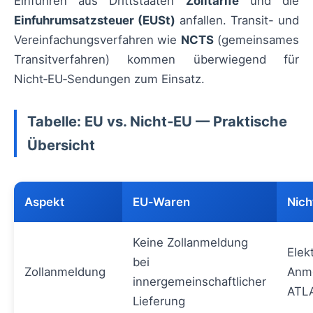
Einfuhren aus Drittstaaten
Zolltarife
und die
Einfuhrumsatzsteuer (EUSt)
anfallen. Transit- und
Vereinfachungsverfahren wie
NCTS
(gemeinsames
Transitverfahren) kommen überwiegend für
Nicht‑EU‑Sendungen zum Einsatz.
Tabelle: EU vs. Nicht‑EU — Praktische
Übersicht
Aspekt
EU‑Waren
Nic
Keine Zollanmeldung
Elek
bei
Zollanmeldung
Anm
innergemeinschaftlicher
ATLA
Lieferung