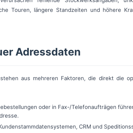
 verursachen fehlende Stockwerksangaben, un
che Touren, längere Standzeiten und höhere Kra
er Adressdaten
tehen aus mehreren Faktoren, die direkt die oper
nebestellungen oder in Fax-/Telefonaufträgen füh
adresse.
Kundenstammdatensystemen, CRM und Speditionss