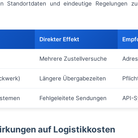
von Standortdaten und eindeutige Regelungen z
Direkter Effekt
Empf
Mehrere Zustellversuche
Adres
ockwerk)
Längere Übergabezeiten
Pflic
ystemen
Fehlgeleitete Sendungen
API-S
irkungen auf Logistikkosten