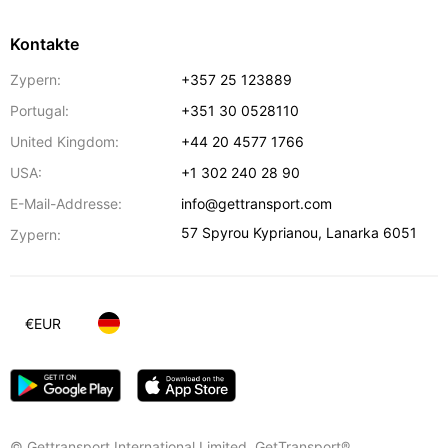
Kontakte
Zypern:
+357 25 123889
Portugal:
+351 30 0528110
United Kingdom:
+44 20 4577 1766
USA:
+1 302 240 28 90
E-Mail-Addresse:
info@gettransport.com
57 Spyrou Kyprianou
,
Lanarka
6051
Zypern:
€
EUR
© Gettransport International Limited. GetTransport®