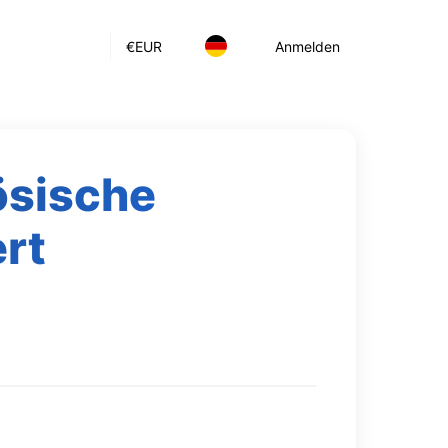
€
EUR
Anmelden
ösische
ert