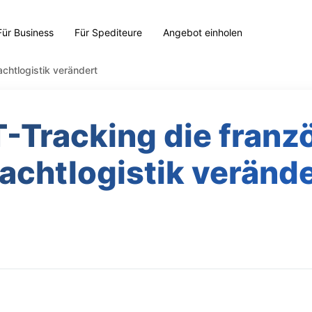
Für Business
Für Spediteure
Angebot einholen
achtlogistik verändert
T-Tracking die franz
achtlogistik veränd