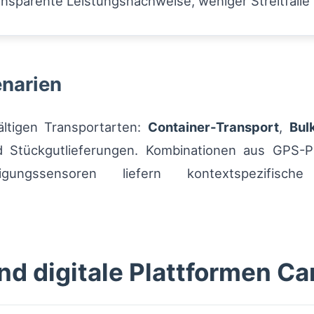
ansparente Leistungsnachweise, weniger Streitfälle
enarien
fältigen Transportarten:
Container-Transport
,
Bul
Stückgutlieferungen. Kombinationen aus GPS-Pos
gungssensoren liefern kontextspezifisch
d digitale Plattformen Ca