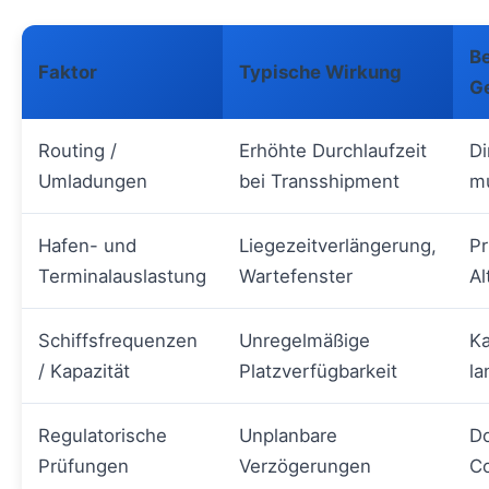
Be
Faktor
Typische Wirkung
G
Routing /
Erhöhte Durchlaufzeit
Di
Umladungen
bei Transshipment
mu
Hafen- und
Liegezeitverlängerung,
Pr
Terminalauslastung
Wartefenster
Al
Schiffsfrequenzen
Unregelmäßige
Ka
/ Kapazität
Platzverfügbarkeit
la
Regulatorische
Unplanbare
D
Prüfungen
Verzögerungen
C