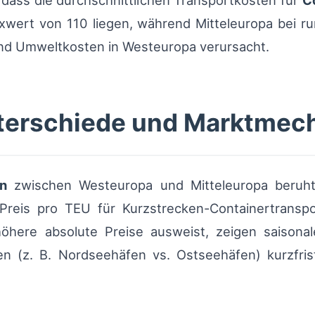
 dass die durchschnittlichen Transportkosten für
C
wert von 110 liegen, während Mitteleuropa bei run
und Umweltkosten in Westeuropa verursacht.
nterschiede und Marktme
en
zwischen Westeuropa und Mitteleuropa beruht 
Preis pro TEU für Kurzstrecken-Containertransp
höhere absolute Preise ausweist, zeigen saison
en (z. B. Nordseehäfen vs. Ostseehäfen) kurzfris