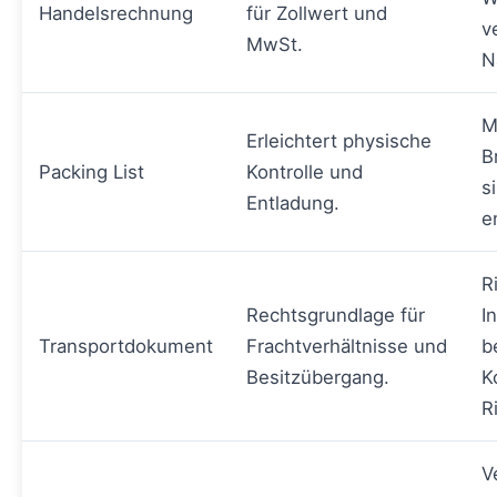
Handelsrechnung
für Zollwert und
v
MwSt.
N
M
Erleichtert physische
B
Packing List
Kontrolle und
s
Entladung.
e
R
Rechtsgrundlage für
I
Transportdokument
Frachtverhältnisse und
b
Besitzübergang.
K
R
V