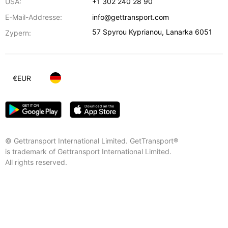
USA:
+1 302 240 28 90
E-Mail-Addresse:
info@gettransport.com
57 Spyrou Kyprianou
,
Lanarka
6051
Zypern:
€
EUR
© Gettransport International Limited. GetTransport®
is trademark of Gettransport International Limited.
All rights reserved.