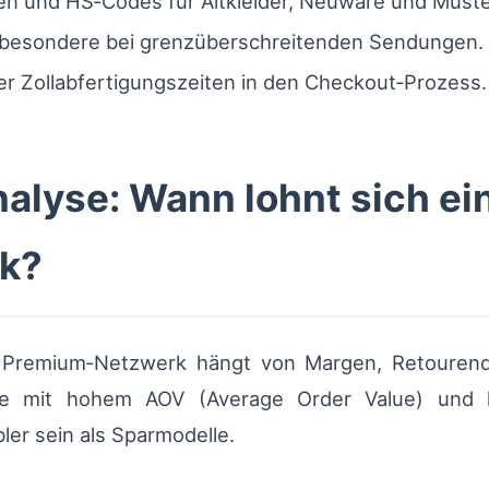
gen und HS‑Codes für Altkleider, Neuware und Muste
sbesondere bei grenzüberschreitenden Sendungen.
r Zollabfertigungszeiten in den Checkout‑Prozess.
lyse: Wann lohnt sich ei
k?
s Premium‑Netzwerk hängt von Margen, Retourenq
e mit hohem AOV (Average Order Value) und h
bler sein als Sparmodelle.