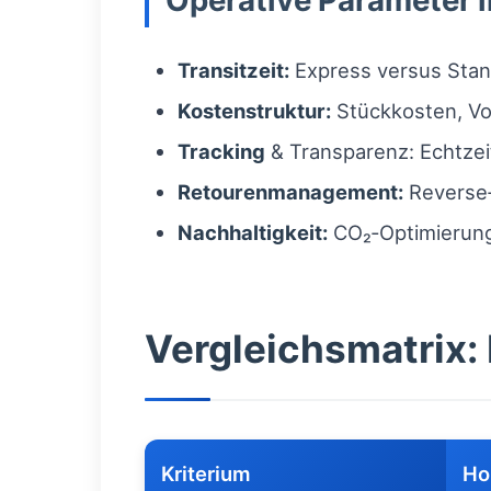
Operative Parameter i
Transitzeit:
Express versus Stan
Kostenstruktur:
Stückkosten, Vo
Tracking
& Transparenz: Echtzei
Retourenmanagement:
Reverse‑
Nachhaltigkeit:
CO₂‑Optimierung 
Vergleichsmatrix: 
Kriterium
Ho