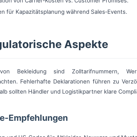
lation von Carrier‑Kosten vs. Customer Promises.
 für Kapazitätsplanung während Sales‑Events.
gulatorische Aspekte
von Bekleidung sind Zolltarifnummern, Wer
chten. Fehlerhafte Deklarationen führen zu Verz
lb sollten Händler und Logistikpartner klare Comp
ce‑Empfehlungen