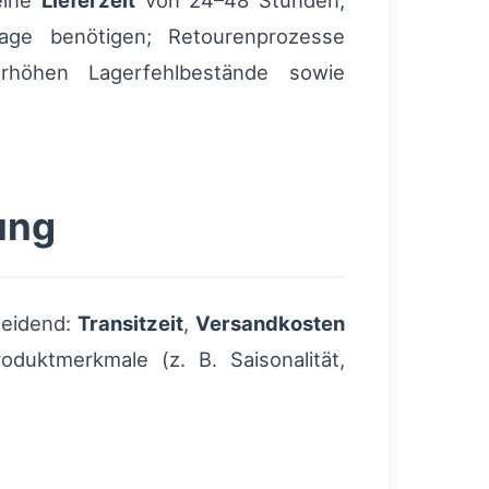
 eine
Lieferzeit
von 24–48 Stunden,
age benötigen; Retourenprozesse
rhöhen Lagerfehlbestände sowie
ung
heidend:
Transitzeit
,
Versandkosten
duktmerkmale (z. B. Saisonalität,