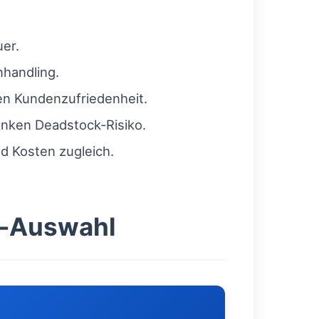
er.
handling.
en Kundenzufriedenheit.
nken Deadstock‑Risiko.
d Kosten zugleich.
tz‑Auswahl