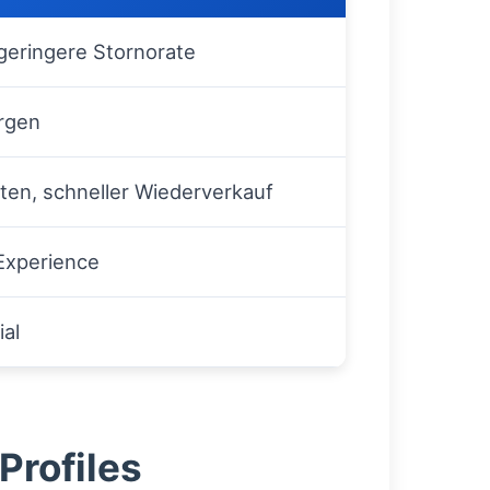
geringere Stornorate
argen
ten, schneller Wiederverkauf
Experience
al
Profiles