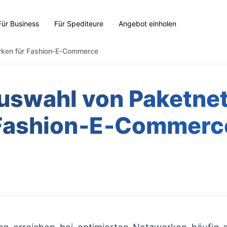
Für Business
Für Spediteure
Angebot einholen
erken für Fashion‑E‑Commerce
Auswahl von Paketne
Fashion‑E‑Commerc