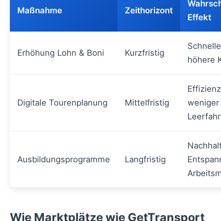
Wahrsch
Maßnahme
Zeithorizont
Effekt
Schnelle
Erhöhung Lohn & Boni
Kurzfristig
höhere 
Effizien
Digitale Tourenplanung
Mittelfristig
weniger
Leerfah
Nachhal
Ausbildungsprogramme
Langfristig
Entspan
Arbeitsm
Wie Marktplätze wie GetTransport