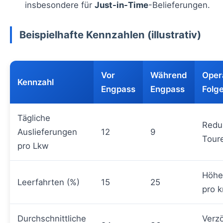
insbesondere für
Just-in-Time
-Belieferungen.
Beispielhafte Kennzahlen (illustrativ)
Vor
Während
Oper
Kennzahl
Engpass
Engpass
Folg
Tägliche
Redu
Auslieferungen
12
9
Toure
pro Lkw
Höhe
Leerfahrten (%)
15
25
pro 
Durchschnittliche
Verz