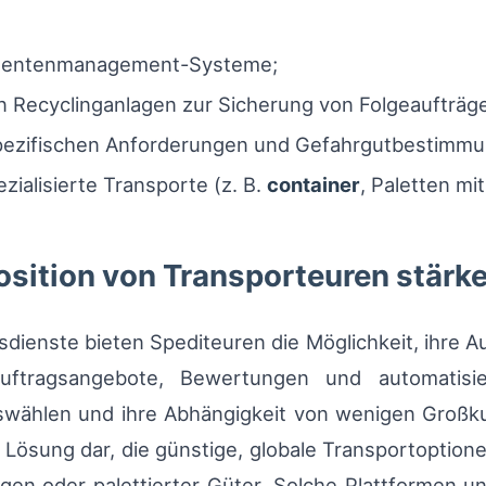
umentenmanagement-Systeme;
en Recyclinganlagen zur Sicherung von Folgeaufträg
spezifischen Anforderungen und Gefahrgutbestimm
ezialisierte Transporte (z. B.
container
, Paletten mi
osition von Transporteuren stärk
gsdienste bieten Spediteuren die Möglichkeit, ihre A
uftragsangebote, Bewertungen und automatisi
auswählen und ihre Abhängigkeit von wenigen Großk
ble Lösung dar, die günstige, globale Transportoptio
gen oder palettierter Güter. Solche Plattformen u