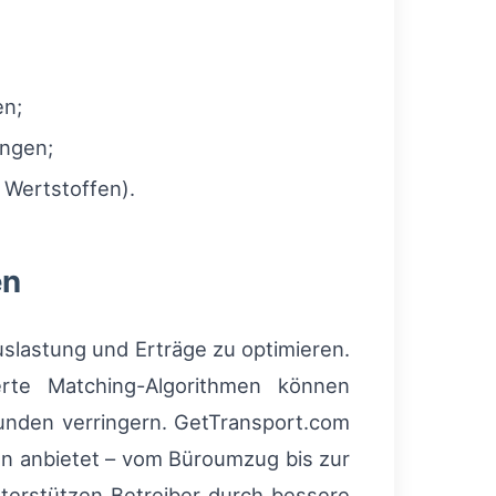
en;
ungen;
t Wertstoffen).
en
uslastung und Erträge zu optimieren.
erte Matching-Algorithmen können
unden verringern. GetTransport.com
nen anbietet – vom Büroumzug bis zur
nterstützen Betreiber durch bessere