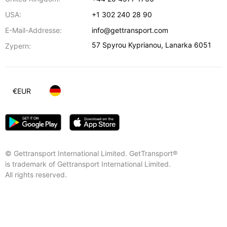
USA:
+1 302 240 28 90
E-Mail-Addresse:
info@gettransport.com
57 Spyrou Kyprianou
,
Lanarka
6051
Zypern:
€
EUR
© Gettransport International Limited. GetTransport®
is trademark of Gettransport International Limited.
All rights reserved.