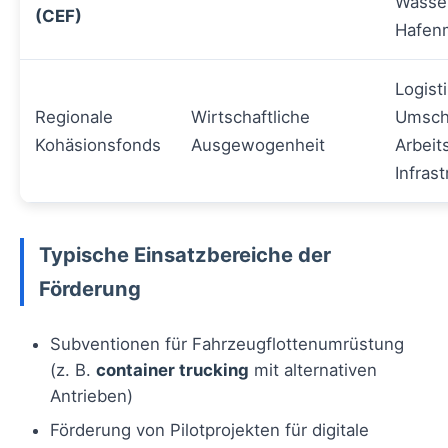
Wasser
(CEF)
Hafen
Logisti
Regionale
Wirtschaftliche
Umsch
Kohäsionsfonds
Ausgewogenheit
Arbeit
Infrast
Typische Einsatzbereiche der
Förderung
Subventionen für Fahrzeugflottenumrüstung
(z. B.
container trucking
mit alternativen
Antrieben)
Förderung von Pilotprojekten für digitale