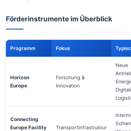
Förderinstrumente im Überblick
Programm
Fokus
Typisc
Neue
Antrie
Horizon
Forschung &
Energi
Europe
Innovation
Digita
Logist
Interm
Connecting
Schie
Europe Facility
Transportinfrastruktur