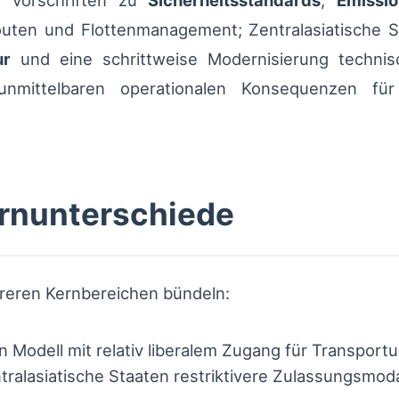
e Vorschriften zu
Sicherheitsstandards
,
Emissi
ten und Flottenmanagement; Zentralasiatische Sta
ur
und eine schrittweise Modernisierung technis
nmittelbaren operationalen Konsequenzen für
ernunterschiede
hreren Kernbereichen bündeln:
in Modell mit relativ liberalem Zugang für Transpor
ralasiatische Staaten restriktivere Zulassungsmoda