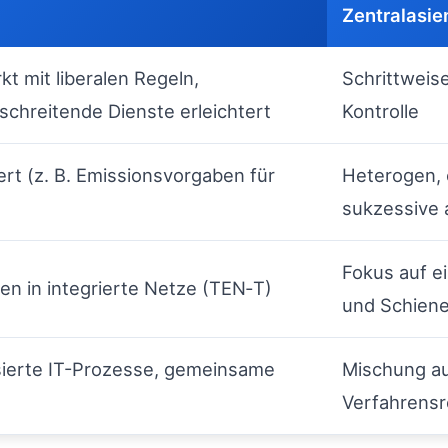
Zentralasie
t mit liberalen Regeln,
Schrittweise
chreitende Dienste erleichtert
Kontrolle
rt (z. B. Emissionsvorgaben für
Heterogen, o
sukzessive
Fokus auf e
nen in integrierte Netze (TEN‑T)
und Schien
sierte IT-Prozesse, gemeinsame
Mischung au
Verfahrensr