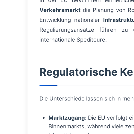
In der EU bestimmen einheitlich
Verkehrsmarkt
die Planung von Rou
Entwicklung nationaler
Infrastrukt
Regulierungsansätze führen zu u
internationale Spediteure.
Regulatorische K
Die Unterschiede lassen sich in me
Marktzugang:
Die EU verfolgt e
Binnenmarkts, während viele zent