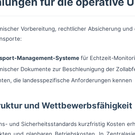
lungen für die operative
nischer Vorbereitung, rechtlicher Absicherung und 
nsporte:
nsport-Management-Systeme
für Echtzeit-Monitor
onischer Dokumente zur Beschleunigung der Zollabf
nten, die landesspezifische Anforderungen kennen
truktur und Wettbewerbsfähigkeit
ons- und Sicherheitsstandards kurzfristig Kosten e
ekten und planbaren Betriebskosten. In Zentralas