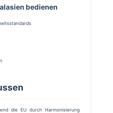
ralasien bedienen
heitsstandards
n
lussen
rend die EU durch Harmonisierung