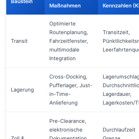
Baustein
Maßnahmen
Kennzahlen (K
Optimierte
Routenplanung,
Transitzeit,
Transit
Fahrzeitfenster,
Pünktlichkeitsr
multimodale
Leerfahrtenqu
Integration
Cross-Docking,
Lagerumschlag
Pufferlager, Just-
Durchschnittli
Lagerung
in-Time-
Lagerdauer,
Anlieferung
Lagerkosten/
Pre-Clearance,
elektronische
Durchlaufzeit
Zoll &
Dokumentation,
Grenze,