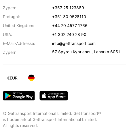
Zypern:
+357 25 123889
Portugal:
+351 30 0528110
United Kingdom:
+44 20 4577 1766
USA:
+1 302 240 28 90
E-Mail-Addresse:
info@gettransport.com
57 Spyrou Kyprianou
,
Lanarka
6051
Zypern:
€
EUR
© Gettransport International Limited. GetTransport®
is trademark of Gettransport International Limited.
All rights reserved.