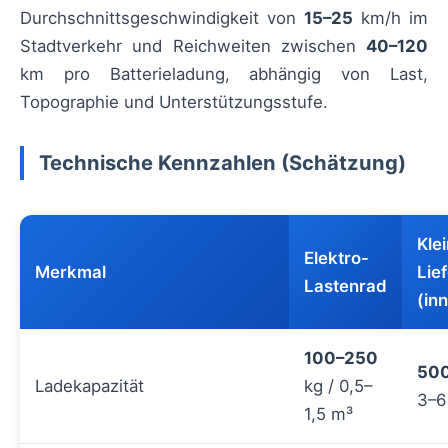
Durchschnittsgeschwindigkeit von
15–25
km/h im
Stadtverkehr und Reichweiten zwischen
40–120
km pro Batterieladung, abhängig von Last,
Topographie und Unterstützungsstufe.
Technische Kennzahlen (Schätzung)
Kle
Elektro-
Merkmal
Lie
Lastenrad
(in
100–250
50
Ladekapazität
kg / 0,5–
3–6
1,5 m³