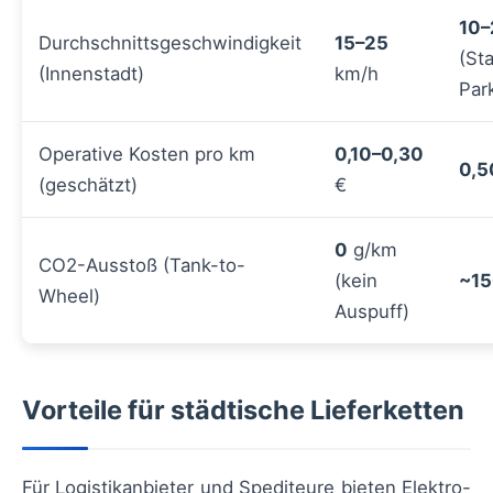
10–
Durchschnittsgeschwindigkeit
15–25
(St
(Innenstadt)
km/h
Par
Operative Kosten pro km
0,10–0,30
0,5
(geschätzt)
€
0
g/km
CO2-Ausstoß (Tank-to-
(kein
~1
Wheel)
Auspuff)
Vorteile für städtische Lieferketten
Für Logistikanbieter und Spediteure bieten Elektro-