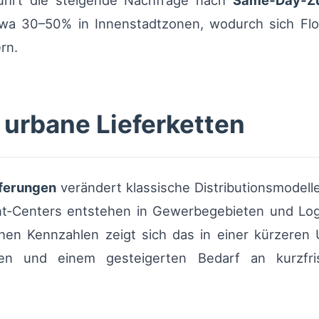
führt die steigende Nachfrage nach
Same‑Day‑Zu
twa 30–50% in Innenstadtzonen, wodurch sich Flo
rn.
urbane Lieferketten
ferungen
verändert klassische Distributionsmodell
ent‑Centers entstehen in Gewerbegebieten und Logi
chen Kennzahlen zeigt sich das in einer kürzeren
klen und einem gesteigerten Bedarf an kurzfr