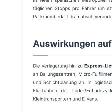
In vielen spanischen Metropolen 
täglichen Stopps pro Fahrer um e
Parkraumbedarf dramatisch verände
Auswirkungen auf 
Die Verlagerung hin zu
Express‑Lie
an Ballungszentren, Micro‑Fulfillm
und Schichtplanung an. In logistis
Fluktuation der Lade‑/Entladezy
Kleintransportern und E‑Vans.